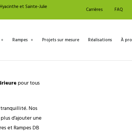
yacinthe et Sainte-Julie
Carrières
FAQ
Rampes
Projets sur mesure
Réalisations
À pro
érieure
pour tous
tranquillité. Nos
 plus d’ajouter une
tures et Rampes DB