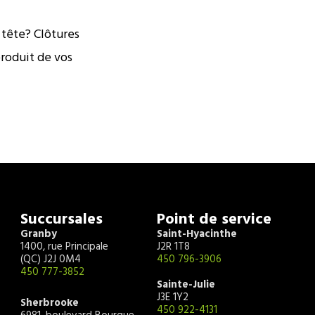
 tête? Clôtures
produit de vos
Succursales
Point de service
Granby
Saint-Hyacinthe
1400, rue Principale
J2R 1T8
(QC) J2J 0M4
450 796-3906
450 777-3852
Sainte-Julie
J3E 1Y2
Sherbrooke
450 922-4131