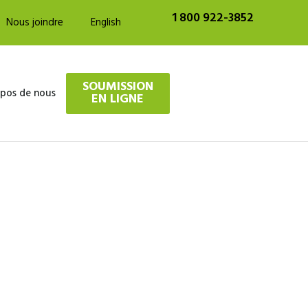
1 800 922-3852
Nous joindre
English
SOUMISSION
pos de nous
EN LIGNE