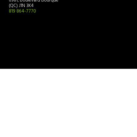
6981, boulevard Bourque
(QC) J1N 3K4
819 864-7770