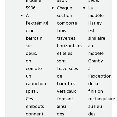
modèle
5901.
5908.
5906.
Chaque
La
À
section
modèle
l’extrémité
comporte
Hatley
d’un
trois
est
barrotin
traverses
similaire
sur
horizontales
au
deux,
et elles
modèle
on
sont
Granby
compte
traversées
à
un
de
l’exception
capuchon
barrotins
de la
spiral.
verticaux
finition
Ces
formant
rectangulaire
embouts
ainsi
au lieu
donnent
des
des