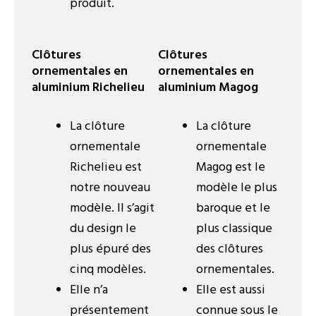
produit.
Clôtures
Clôtures
ornementales en
ornementales en
aluminium Richelieu
aluminium Magog
La clôture
La clôture
ornementale
ornementale
Richelieu est
Magog est le
notre nouveau
modèle le plus
modèle. Il s’agit
baroque et le
du design le
plus classique
plus épuré des
des clôtures
cinq modèles.
ornementales.
Elle n’a
Elle est aussi
présentement
connue sous le