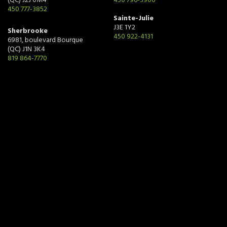
(QC) J2J 0M4
450 796-3906
450 777-3852
Sainte-Julie
J3E 1Y2
Sherbrooke
450 922-4131
6981, boulevard Bourque
(QC) J1N 3K4
819 864-7770