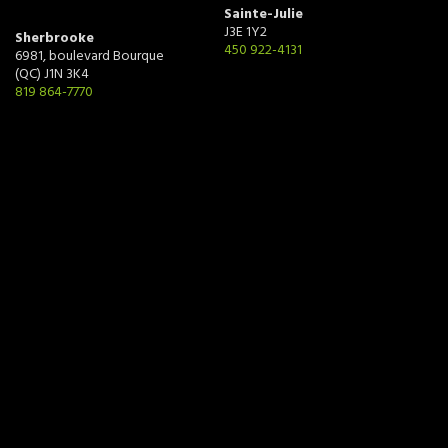
Sainte-Julie
J3E 1Y2
Sherbrooke
450 922-4131
6981, boulevard Bourque
(QC) J1N 3K4
819 864-7770