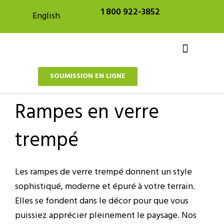
Aller
1 800 922-3852
English
au
contenu
SOUMISSION EN LIGNE
Projets sur mesure
À propos de nous
Rampes en verre
trempé
Les rampes de verre trempé donnent un style
sophistiqué, moderne et épuré à votre terrain.
Elles se fondent dans le décor pour que vous
puissiez apprécier pleinement le paysage. Nos