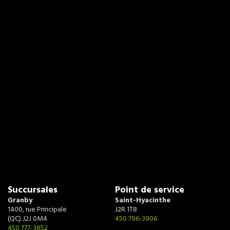
Succursales
Point de service
Granby
Saint-Hyacinthe
1400, rue Principale
J2R 1T8
(QC) J2J 0M4
450 796-3906
450 777-3852