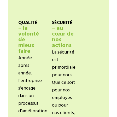
QUALITÉ
SÉCURITÉ
– la
– au
volonté
cœur de
de
nos
mieux
actions
faire
La sécurité
Année
est
après
primordiale
année,
pour nous.
l’entreprise
Que ce soit
s’engage
pour nos
dans un
employés
processus
ou pour
d’amélioration
nos clients,