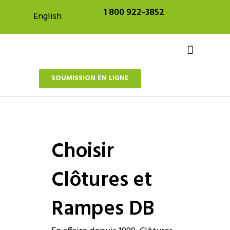
Aller
1 800 922-3852
English
au
contenu
SOUMISSION EN LIGNE
Projets sur mesure
À propos de nous
Choisir
Clôtures et
Rampes DB